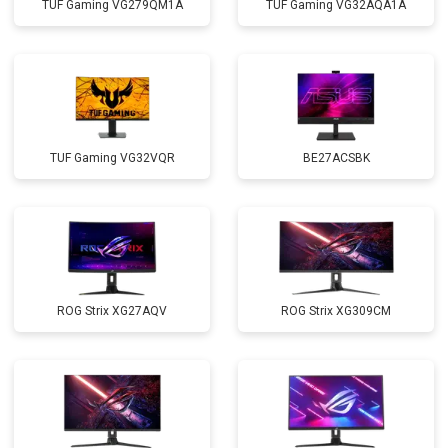
TUF Gaming VG279QM1A
TUF Gaming VG32AQA1A
TUF Gaming VG32VQR
BE27ACSBK
ROG Strix XG27AQV
ROG Strix XG309CM