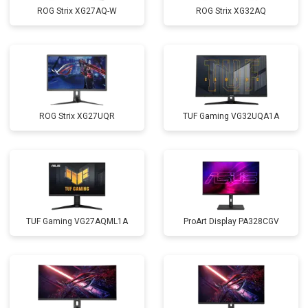
ROG Strix XG27AQ-W
ROG Strix XG32AQ
ROG Strix XG27UQR
TUF Gaming VG32UQA1A
TUF Gaming VG27AQML1A
ProArt Display PA328CGV