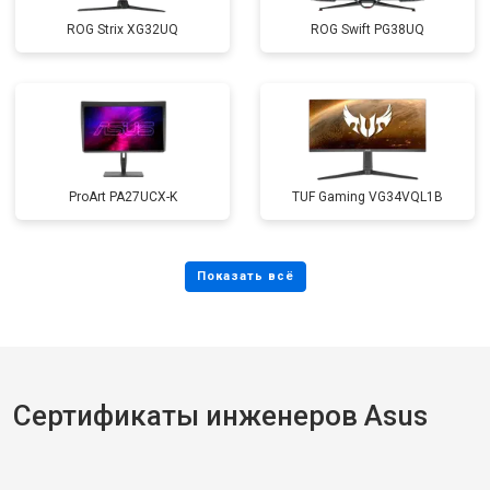
ROG Strix XG32UQ
ROG Swift PG38UQ
ProArt PA27UCX-K
TUF Gaming VG34VQL1B
Сертификаты инженеров Asus