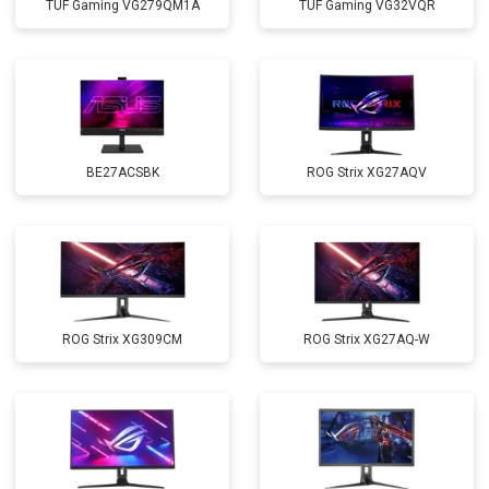
TUF Gaming VG279QM1A
TUF Gaming VG32VQR
BE27ACSBK
ROG Strix XG27AQV
ROG Strix XG309CM
ROG Strix XG27AQ-W