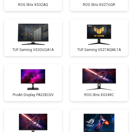
ROG Strix XG32AQ
ROG Strix XG27UQR
TUF Gaming VG32UQA1A
TUF Gaming VG27AQML1A
ProArt Display PA328CGV
ROG Strix XG349C