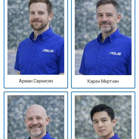
Арман Саркисян
Карен Мкртчян