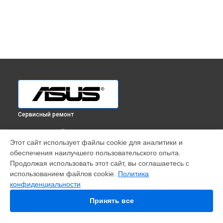
Сервисный ремонт
ВЫБЕРИ СВОЙ ГОРОД
Этот сайт использует файлы cookie для аналитики и
Ремонт компьютера Asus в
Краснодаре
обеспечения наилучшего пользовательского опыта.
Ремонт компьютера Asus в
Ростове-на-Дону
Продолжая использовать этот сайт, вы соглашаетесь с
Ремонт компьютера Asus в
Нижнем Новгороде
использованием файлов cookie.
Политика
конфиденциальности
Ремонт компьютера Asus в
Новосибирске
Ремонт компьютера Asus в
Челябинске
Принять все
Ремонт компьютера Asus в
Екатеринбурге
Ремонт компьютера Asus в
Казани