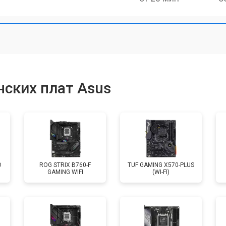
ских плат Asus
O
ROG STRIX B760-F
TUF GAMING X570-PLUS
GAMING WIFI
(WI-FI)