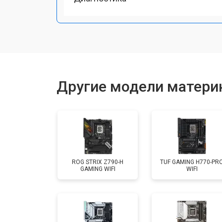
Другие модели материн
ROG STRIX Z790-H
TUF GAMING H770-PR
GAMING WIFI
WIFI