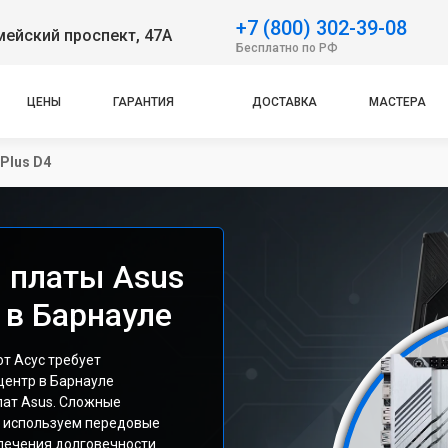
+7 (800) 302-39-08
ейский проспект, 47А
Бесплатно по РФ
ЦЕНЫ
ГАРАНТИЯ
ДОСТАВКА
МАСТЕРА
Plus D4
 платы Asus
 в Барнауле
от Асус требует
центр в Барнауле
лат Asus. Сложные
ы используем передовые
спечения долговечности