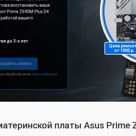
това восстановить ваше
онт Prime Z690M-Plus D4
 работой вашего
ия до 3-х лет
Цена ремон
от 1000 р.
править заявку
 на обработку моих
персональных
материнской платы Asus Prime 