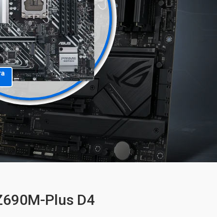
та
Z690M-Plus D4