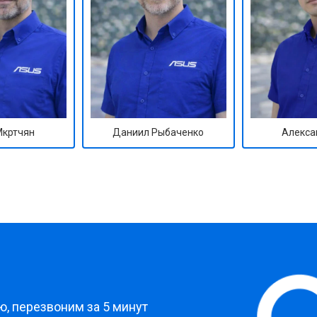
Мкртчян
Даниил Рыбаченко
Алекса
?
, перезвоним за 5 минут