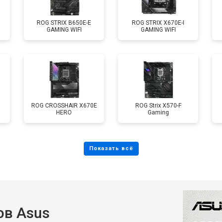
ROG STRIX B650E-E
ROG STRIX X670E-I
GAMING WIFI
GAMING WIFI
ROG CROSSHAIR X670E
ROG Strix X570-F
HERO
Gaming
в Asus