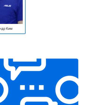
ндр Ким