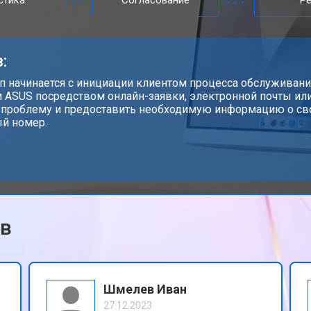
стика
Согласование
Р
:
ап начинается с инициации клиентом процесса обслуживани
 ASUS посредством онлайн-заявки, электронной почты или
 проблему и предоставить необходимую информацию о св
й номер.
ов
Шмелев Иван
27.12.2023