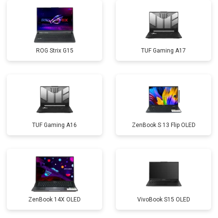
Замена Wi-Fi
от 2200 ₽
Заказать
Ремонт цепи питания
от 3500 ₽
Заказать
ROG Strix G15
TUF Gaming A17
Замена USB порта
от 2200 ₽
Заказать
Замена звуковой карты
от 1700 ₽
Заказать
Замена кулера
от 2600 ₽
Заказать
Замена микрофона
от 2600 ₽
Заказать
TUF Gaming A16
ZenBook S 13 Flip OLED
Замена оперативной памяти
от 1100 ₽
Заказать
Прошивка BIOS
от 1500 ₽
Заказать
Замена северного моста
от 3500 ₽
Заказать
Ремонт петель
от 3990 ₽
Заказать
ZenBook 14X OLED
VivoBook S15 OLED