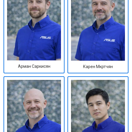
Арман Саркисян
Карен Мкртчян