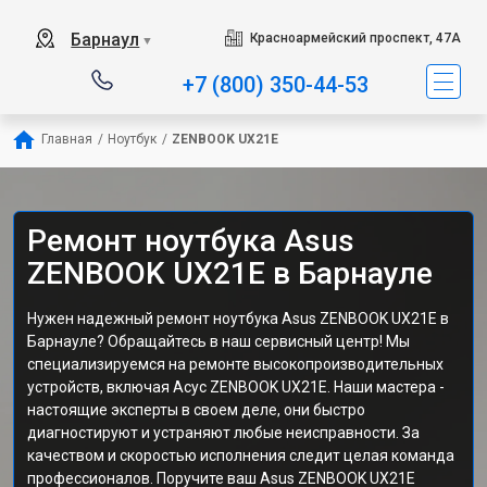
Барнаул
Красноармейский проспект, 47А
▼
+7 (800) 350-44-53
Главная
/
Ноутбук
/
ZENBOOK UX21E
Ремонт ноутбука Asus
ZENBOOK UX21E в Барнауле
Нужен надежный ремонт ноутбука Asus ZENBOOK UX21E в
Барнауле? Обращайтесь в наш сервисный центр! Мы
специализируемся на ремонте высокопроизводительных
устройств, включая Асус ZENBOOK UX21E. Наши мастера -
настоящие эксперты в своем деле, они быстро
диагностируют и устраняют любые неисправности. За
качеством и скоростью исполнения следит целая команда
профессионалов. Поручите ваш Asus ZENBOOK UX21E